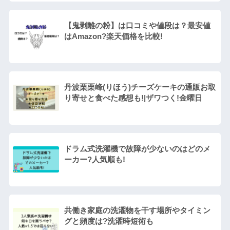
【鬼剥離の粉】は口コミや値段は？最安値
はAmazon?楽天価格を比較!
丹波栗栗峰(りほう)チーズケーキの通販お取
り寄せと食べた感想も!|ザワつく!金曜日
ドラム式洗濯機で故障が少ないのはどのメ
ーカー?人気順も!
共働き家庭の洗濯物を干す場所やタイミン
グと頻度は?洗濯時短術も