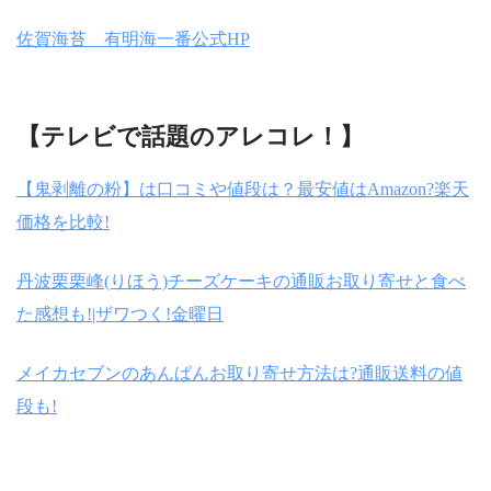
佐賀海苔 有明海一番公式HP
【テレビで話題のアレコレ！】
【鬼剥離の粉】は口コミや値段は？最安値はAmazon?楽天
価格を比較!
丹波栗栗峰(りほう)チーズケーキの通販お取り寄せと食べ
た感想も!|ザワつく!金曜日
メイカセブンのあんぱんお取り寄せ方法は?通販送料の値
段も!