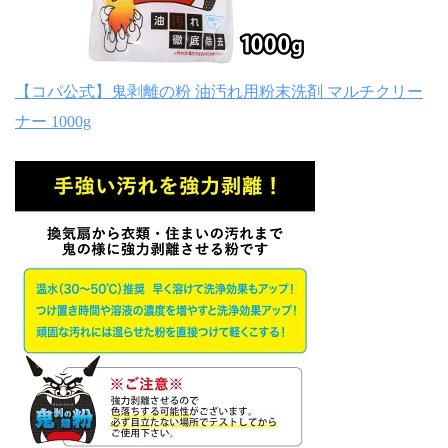
【コパ公式】鬼剥離の粉 油汚れ用粉末洗剤 マルチクリー
ナー 1000g