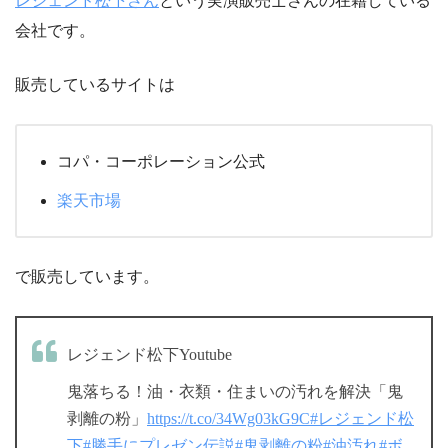
レジェンド松下さん
という実演販売士さんの在籍している
会社です。
販売しているサイトは
コパ・コーポレーション公式
楽天市場
で販売しています。
レジェンド松下Youtube
鬼落ちる！油・衣類・住まいの汚れを解決「鬼
剥離の粉」
https://t.co/34Wg03kG9C
#レジェンド松
下
#勝手にプレゼン伝説
#鬼剥離の粉
#油汚れ
#ボ