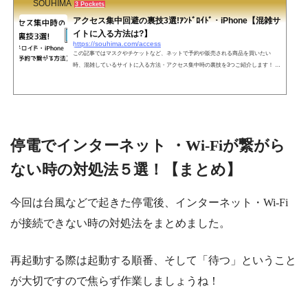
SOUHIMA
3 Pockets
アクセス集中回避の裏技3選!ｱﾝﾄﾞﾛｲﾄﾞ・iPhone【混雑サ
イトに入る方法は?】
https://souhima.com/access
この記事ではマスクやチケットなど、ネットで予約や販売される商品を買いたい
時、混雑しているサイトに入る方法・アクセス集中時の裏技を3つご紹介します！ 最
近では「シャープのマスク」や「ユニクロのマスク」そして待ちに待った「ディズ
ニー再開のチケット」！アクセスが一気に集中してしまうとサーバーダウンを起こ
し予約できなくなってしまうことが多いですよね。サイトに入れて購入できた人は
本当にラッキー！・・・本当にそうでしょうか？ネット予約や販売サイトで効率よ
く購入する方法やアクセス集中を回避する裏技をまず...
停電でインターネット ・Wi-Fiが繋がら
ない時の対処法５選！【まとめ】
今回は台風などで起きた停電後、インターネット・Wi-Fi
が接続できない時の対処法をまとめました。
再起動する際は起動する順番、そして「待つ」ということ
が大切ですので焦らず作業しましょうね！