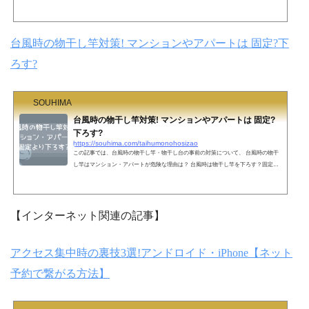
んどですので、台風対策としてやっていてチェックしてみて下さいね。 台風がやっ
てくる時期になりましたね！ひと昔前は、台風は九州など南にやってくるものとい
うイメージが強かったのですが、最近は、本州の北の方にもよく上陸するようにな
りましたね。筆者は九州の人間なので、家に雨戸がついているのは当たり前、台風
台風時の物干し竿対策! マンションやアパートは 固定?下
＝雨戸を閉めるは鉄則ですが、最近のアパートや...
ろす?
SOUHIMA
台風時の物干し竿対策! マンションやアパートは 固定?
下ろす?
https://souhima.com/taihumonohosizao
この記事では、台風時の物干し竿・物干し台の事前の対策について、 台風時の物干
し竿はマンション・アパートが危険な理由は？ 台風時は物干し竿を下ろす？固定？
どちらがいい？ 物干し竿の固定方法は？100均アイテムでも固定可能！といった疑問
を解決できる内容です。ちなみに筆者は南国在住。小さい頃から毎年必ず台風が来
る地域に住んでいますが、今まで台風でのトラブルは一度も起こしたことがありま
せん。台風の多い地域の私がおすすめの台風対策をまとめましたのでチェックして
【インターネット関連の記事】
みて下さいね！【その他の台風対策はこちら↓↓】台...
アクセス集中時の裏技3選!アンドロイド・iPhone【ネット
予約で繋がる方法】