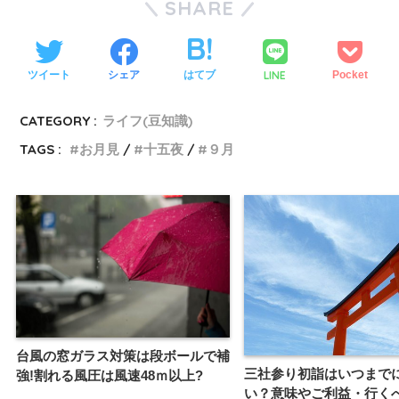
SHARE
LINE
ツイート
シェア
はてブ
Pocket
CATEGORY :
ライフ(豆知識)
TAGS :
お月見
十五夜
９月
台風の窓ガラス対策は段ボールで補
三社参り初詣はいつまで
強!割れる風圧は風速48ｍ以上?
い？意味やご利益・行く