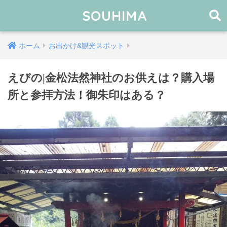
SOUHIMA
ホーム
お出かけ&観光スポット
えびの|金松法然神社のお供えは？購入場
所と参拝方法！御朱印はある？