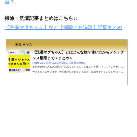
当？
掃除・洗濯記事まとめはこちら↓↓
【洗濯マグちゃん】など【掃除とお洗濯】記事まとめ
SOUHIMA
【洗濯マグちゃん】とはどんな物？使い方からメンテナ
ンス期限まで＜まとめ＞
https://souhima.com/cleanup-matome
洗剤が節約できると話題の「洗濯マグちゃん」の使い方や量、そしてメンテナンス
方法をまとめています。数年間使い続けている筆者。洗濯マグちゃんなしではもう
お洗濯はできないと思うほど！目次よりお好きなところをお読みいただけます＾＾
【洗濯マグちゃん】洗濯マグちゃんとは、洗剤なしでお洗濯できるという素晴らし
いアイテムです！マグネシウムの粒を洗濯機の中へ入れてお洗濯すると、部屋干し
臭もせずにお洗濯が出来るのだとか。そんな洗濯マグちゃんのレビューや使い方、
まぐちゃんを自作する方法をまとめました。【洗濯マグ...