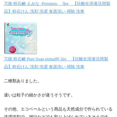
万能 粉石鹸 えみな -Premium- 3kg 【抗酸化溶液活用製
品】粉石けん 洗剤 洗濯 食器洗い 掃除 洗車
万能 粉石鹸 Pure Soap emina99 1kg 【抗酸化溶液活用製
品】粉石けん 洗剤 洗濯 食器洗い 掃除 洗車
二種類ありました。
違いは粒子の細かさが違うそうです。
その他、エコベールという商品も天然成分で作られている
洗濯洗剤で、雑誌などでも取り上げられているそうです。