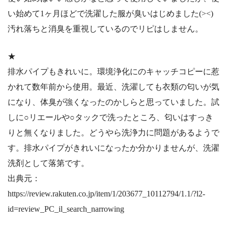
い始めて1ヶ月ほどで洗濯した服が臭いはじめました(><)
汚れ落ちと消臭を重視しているのでリピはしません。
★
排水パイプもきれいに。環境浄化にのキャッチコピーに惹
かれて数年前から使用。最近、洗濯しても衣類の匂いが気
になり、体臭が強くなったのかしらと思っていました。試
しに○リエールや○タックで洗ったところ、匂いはすっき
りと無くなりました。どうやら洗浄力に問題があるようで
す。排水パイプがきれいになったか分かりませんが、洗濯
洗剤として落第です。
出典元：
https://review.rakuten.co.jp/item/1/203677_10112794/1.1/?l2-
id=review_PC_il_search_narrowing