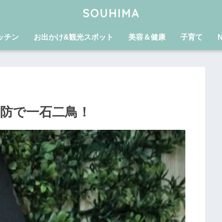
SOUHIMA
ッチン
お出かけ&観光スポット
美容＆健康
子育て
予防で一石二鳥！