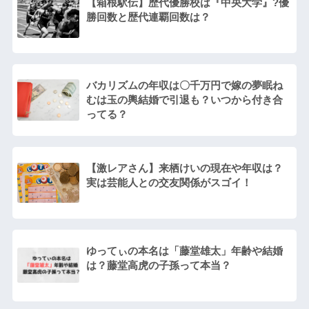
【箱根駅伝】歴代優勝校は『中央大学』?優
勝回数と歴代連覇回数は？
バカリズムの年収は〇千万円で嫁の夢眠ね
むは玉の輿結婚で引退も？いつから付き合
ってる？
【激レアさん】来栖けいの現在や年収は？
実は芸能人との交友関係がスゴイ！
ゆってぃの本名は「藤堂雄太」年齢や結婚
は？藤堂高虎の子孫って本当？