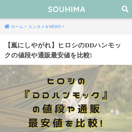
SOUHIMA
ホーム
エンタメ＆NEWS
【嵐にしやがれ】ヒロシのDDハンモッ
クの値段や通販最安値を比較!